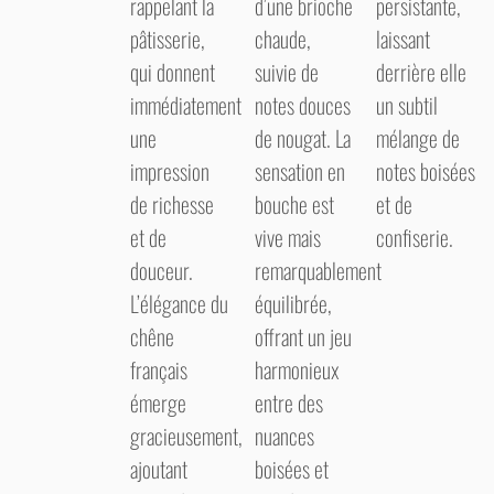
rappelant la
d’une brioche
persistante,
pâtisserie,
chaude,
laissant
qui donnent
suivie de
derrière elle
immédiatement
notes douces
un subtil
une
de nougat. La
mélange de
impression
sensation en
notes boisées
de richesse
bouche est
et de
et de
vive mais
confiserie.
douceur.
remarquablement
L’élégance du
équilibrée,
chêne
offrant un jeu
français
harmonieux
émerge
entre des
gracieusement,
nuances
ajoutant
boisées et