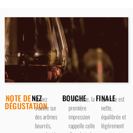
NOTE DE
NEZ
BOUCHE
FINALE
Le nez
En bouche, la
La finale est
DÉGUSTATION
s’ouvre sur
première
nette,
des arômes
impression
équilibrée et
beurrés,
rappelle celle
légèrement