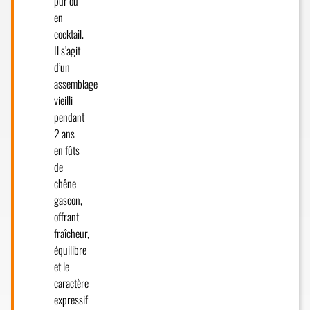
pur ou
en
cocktail.
Il s’agit
d’un
assemblage
vieilli
pendant
2 ans
en fûts
de
chêne
gascon,
offrant
fraîcheur,
équilibre
et le
caractère
expressif