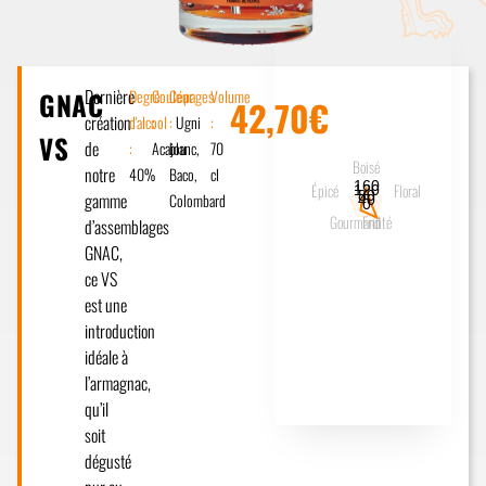
Dernière
GNAC
Degré
Couleur
Cépages
Volume
42,70€
création
d'alcool
:
:
Ugni
:
VS
de
:
Acajou
blanc,
70
Boisé
notre
40%
Baco,
cl
160
Épicé
Floral
120
80
gamme
Colombard
40
0
Gourmand
Fruité
d’assemblages
GNAC,
ce VS
est une
introduction
idéale à
l’armagnac,
qu’il
soit
dégusté